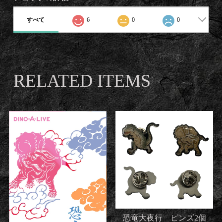
すべて
6
0
0
RELATED ITEMS
恐竜大夜行 ピンズ2個