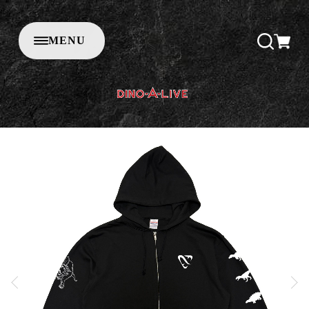
M
E
N
U
C
L
O
S
E