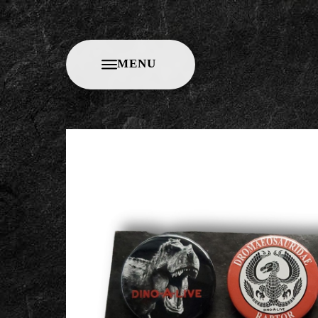
M
E
N
U
C
L
O
S
E